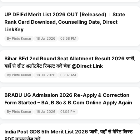
UP DElEd Merit List 2026 OUT (Released) । State
Rank Card Download, Counselling Date, Direct
LinkKey
By Pintu Kumar
18 Jul 2026
03:58 PM
Bihar BEd 2nd Round Seat Allotment Result 2026 जारी,
यहाँ से सीट अलॉटमेंट रिजल्ट करें चेक @Direct Link
By Pintu Kumar
18 Jul 2026
03:37 AM
BRABU UG Admission 2026 Re-Apply & Correction
Form Started – BA, B.Sc & B.Com Online Apply Again
By Pintu Kumar
16 Jul 2026
01:04 PM
India Post GDS 5th Merit List 2026 जारी, यहाँ से मेरिट लिस्ट
PDF डाउनलोड करें