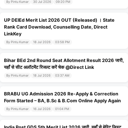
By Pintu Kumar
30 Jul 2026
09:20 PM
UP DElEd Merit List 2026 OUT (Released) । State
Rank Card Download, Counselling Date, Direct
LinkKey
By Pintu Kumar
18 Jul 2026
03:58 PM
Bihar BEd 2nd Round Seat Allotment Result 2026 जारी,
यहाँ से सीट अलॉटमेंट रिजल्ट करें चेक @Direct Link
By Pintu Kumar
18 Jul 2026
03:37 AM
BRABU UG Admission 2026 Re-Apply & Correction
Form Started – BA, B.Sc & B.Com Online Apply Again
By Pintu Kumar
16 Jul 2026
01:04 PM
India Post GDS 5th Merit List 2026 जारी, यहाँ से मेरिट लिस्ट