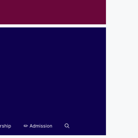
rship
✏️ Admission