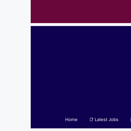
Skip
to
content
Home
📑 Latest Jobs