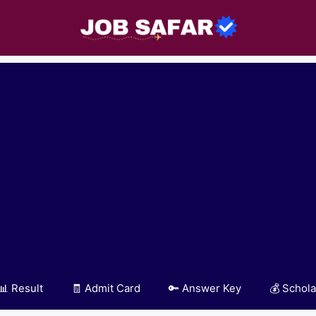
📊 Result
🧾 Admit Card
🔑 Answer Key
💰 Schola