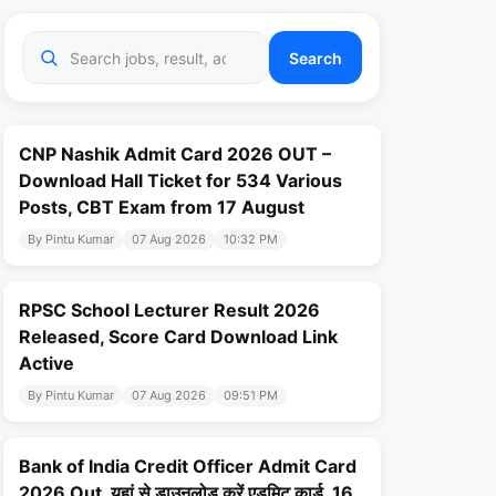
Search
CNP Nashik Admit Card 2026 OUT –
Download Hall Ticket for 534 Various
Posts, CBT Exam from 17 August
By Pintu Kumar
07 Aug 2026
10:32 PM
RPSC School Lecturer Result 2026
Released, Score Card Download Link
Active
By Pintu Kumar
07 Aug 2026
09:51 PM
Bank of India Credit Officer Admit Card
2026 Out, यहां से डाउनलोड करें एडमिट कार्ड, 16