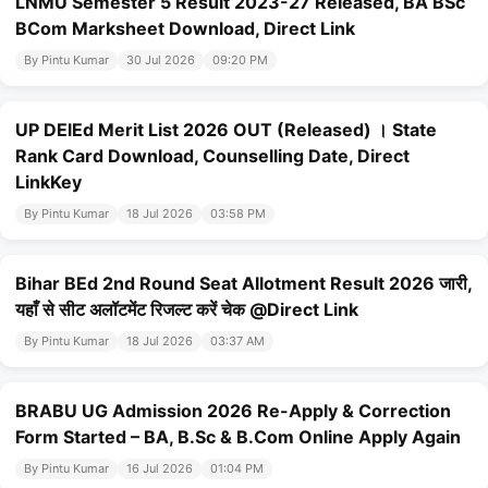
LNMU Semester 5 Result 2023-27 Released, BA BSc
BCom Marksheet Download, Direct Link
By Pintu Kumar
30 Jul 2026
09:20 PM
UP DElEd Merit List 2026 OUT (Released) । State
Rank Card Download, Counselling Date, Direct
LinkKey
By Pintu Kumar
18 Jul 2026
03:58 PM
Bihar BEd 2nd Round Seat Allotment Result 2026 जारी,
यहाँ से सीट अलॉटमेंट रिजल्ट करें चेक @Direct Link
By Pintu Kumar
18 Jul 2026
03:37 AM
BRABU UG Admission 2026 Re-Apply & Correction
Form Started – BA, B.Sc & B.Com Online Apply Again
By Pintu Kumar
16 Jul 2026
01:04 PM