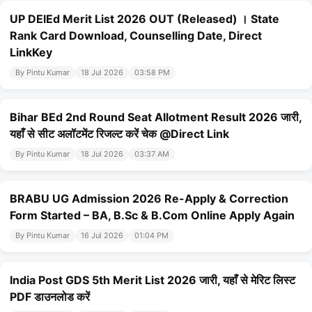
UP DElEd Merit List 2026 OUT (Released) । State
Rank Card Download, Counselling Date, Direct
LinkKey
By Pintu Kumar
18 Jul 2026
03:58 PM
Bihar BEd 2nd Round Seat Allotment Result 2026 जारी,
यहाँ से सीट अलॉटमेंट रिजल्ट करें चेक @Direct Link
By Pintu Kumar
18 Jul 2026
03:37 AM
BRABU UG Admission 2026 Re-Apply & Correction
Form Started – BA, B.Sc & B.Com Online Apply Again
By Pintu Kumar
16 Jul 2026
01:04 PM
India Post GDS 5th Merit List 2026 जारी, यहाँ से मेरिट लिस्ट
PDF डाउनलोड करें