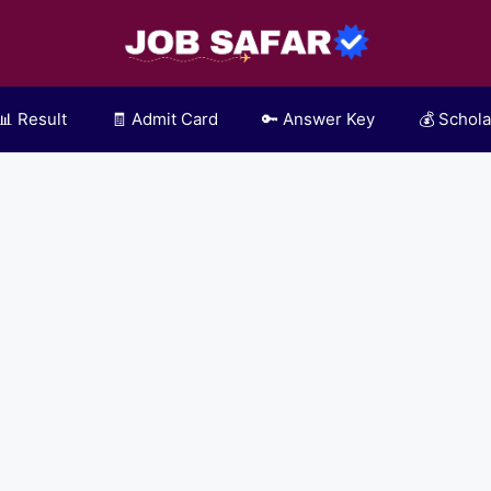
📊 Result
🧾 Admit Card
🔑 Answer Key
💰 Schola