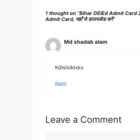
1 thought on “Bihar DElEd Admit Card 2026-
Admit Card, यहाँ से डाउनलोड करें”
Md shadab alam
KdlslslkIxkx
Reply
Leave a Comment
Comment