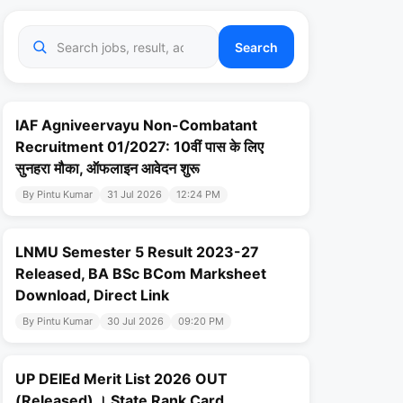
Search
IAF Agniveervayu Non-Combatant
Recruitment 01/2027: 10वीं पास के लिए
सुनहरा मौका, ऑफलाइन आवेदन शुरू
By Pintu Kumar
31 Jul 2026
12:24 PM
LNMU Semester 5 Result 2023-27
Released, BA BSc BCom Marksheet
Download, Direct Link
By Pintu Kumar
30 Jul 2026
09:20 PM
UP DElEd Merit List 2026 OUT
(Released) । State Rank Card