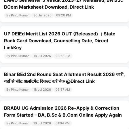
LNMU Semester 5 Result 2023-27 Released, BA BSc
BCom Marksheet Download, Direct Link
By Pintu Kumar
30 Jul 2026
09:20 PM
UP DElEd Merit List 2026 OUT (Released) । State
Rank Card Download, Counselling Date, Direct
LinkKey
By Pintu Kumar
18 Jul 2026
03:58 PM
Bihar BEd 2nd Round Seat Allotment Result 2026 जारी,
यहाँ से सीट अलॉटमेंट रिजल्ट करें चेक @Direct Link
By Pintu Kumar
18 Jul 2026
03:37 AM
BRABU UG Admission 2026 Re-Apply & Correction
Form Started – BA, B.Sc & B.Com Online Apply Again
By Pintu Kumar
16 Jul 2026
01:04 PM