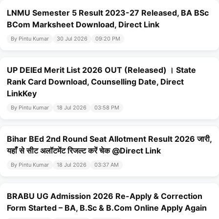
LNMU Semester 5 Result 2023-27 Released, BA BSc
BCom Marksheet Download, Direct Link
By Pintu Kumar
30 Jul 2026
09:20 PM
UP DElEd Merit List 2026 OUT (Released) । State
Rank Card Download, Counselling Date, Direct
LinkKey
By Pintu Kumar
18 Jul 2026
03:58 PM
Bihar BEd 2nd Round Seat Allotment Result 2026 जारी,
यहाँ से सीट अलॉटमेंट रिजल्ट करें चेक @Direct Link
By Pintu Kumar
18 Jul 2026
03:37 AM
BRABU UG Admission 2026 Re-Apply & Correction
Form Started – BA, B.Sc & B.Com Online Apply Again