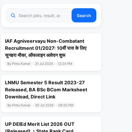
Search
IAF Agniveervayu Non-Combatant
Recruitment 01/2027: 10वीं पास के लिए
सुनहरा मौका, ऑफलाइन आवेदन शुरू
By Pintu Kumar
31 Jul 2026
12:24 PM
LNMU Semester 5 Result 2023-27
Released, BA BSc BCom Marksheet
Download, Direct Link
By Pintu Kumar
30 Jul 2026
09:20 PM
UP DElEd Merit List 2026 OUT
(Released) । State Rank Card