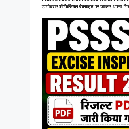
उम्मीदवार
ऑफिसियल वेबसाइट
पर जाकर अपना रिजल