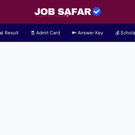
📊 Result
🧾 Admit Card
🔑 Answer Key
💰 Schola