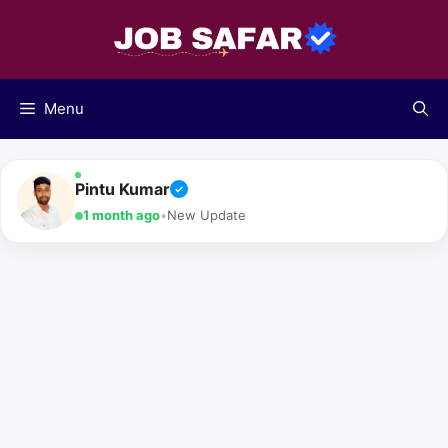
Skip
to
content
Menu
Pintu Kumar
✓
1 month ago
•
New Update