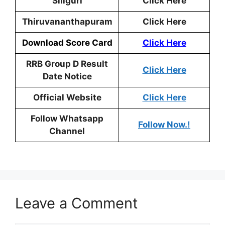
Siliguri
Click Here
Thiruvananthapuram
Click Here
Download Score Card
Click Here
RRB Group D Result
Click Here
Date Notice
Official Website
Click Here
Follow Whatsapp
Follow Now.!
Channel
Leave a Comment