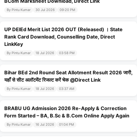
BCom Marksheet Download, Direct Link
By Pintu Kumar
30 Jul 2026
09:20 PM
UP DElEd Merit List 2026 OUT (Released) । State
Rank Card Download, Counselling Date, Direct
LinkKey
By Pintu Kumar
18 Jul 2026
03:58 PM
Bihar BEd 2nd Round Seat Allotment Result 2026 जारी,
यहाँ से सीट अलॉटमेंट रिजल्ट करें चेक @Direct Link
By Pintu Kumar
18 Jul 2026
03:37 AM
BRABU UG Admission 2026 Re-Apply & Correction
Form Started – BA, B.Sc & B.Com Online Apply Again
By Pintu Kumar
16 Jul 2026
01:04 PM