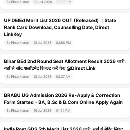
By Pintu Kumar
30 Jul 2026
09:20 PM
UP DElEd Merit List 2026 OUT (Released) । State
Rank Card Download, Counselling Date, Direct
LinkKey
By Pintu Kumar
18 Jul 2026
03:58 PM
Bihar BEd 2nd Round Seat Allotment Result 2026 जारी,
यहाँ से सीट अलॉटमेंट रिजल्ट करें चेक @Direct Link
By Pintu Kumar
18 Jul 2026
03:37 AM
BRABU UG Admission 2026 Re-Apply & Correction
Form Started – BA, B.Sc & B.Com Online Apply Again
By Pintu Kumar
16 Jul 2026
01:04 PM
India Post GDS 5th Merit List 2026 जारी, यहाँ से मेरिट लिस्ट