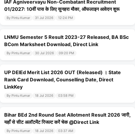
IAF Agniveervayu Non-Combatant Recruitment
01/2027: 10वीं पास के लिए सुनहरा मौका, ऑफलाइन आवेदन शुरू
By Pintu Kumar
31 Jul 2026
12:24 PM
LNMU Semester 5 Result 2023-27 Released, BA BSc
BCom Marksheet Download, Direct Link
By Pintu Kumar
30 Jul 2026
09:20 PM
UP DElEd Merit List 2026 OUT (Released) । State
Rank Card Download, Counselling Date, Direct
LinkKey
By Pintu Kumar
18 Jul 2026
03:58 PM
Bihar BEd 2nd Round Seat Allotment Result 2026 जारी,
यहाँ से सीट अलॉटमेंट रिजल्ट करें चेक @Direct Link
By Pintu Kumar
18 Jul 2026
03:37 AM