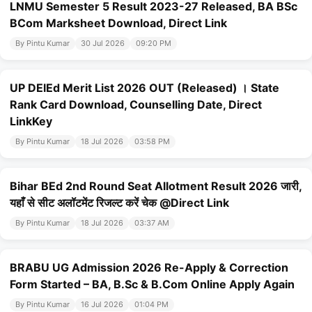
LNMU Semester 5 Result 2023-27 Released, BA BSc
BCom Marksheet Download, Direct Link
By Pintu Kumar
30 Jul 2026
09:20 PM
UP DElEd Merit List 2026 OUT (Released) । State
Rank Card Download, Counselling Date, Direct
LinkKey
By Pintu Kumar
18 Jul 2026
03:58 PM
Bihar BEd 2nd Round Seat Allotment Result 2026 जारी,
यहाँ से सीट अलॉटमेंट रिजल्ट करें चेक @Direct Link
By Pintu Kumar
18 Jul 2026
03:37 AM
BRABU UG Admission 2026 Re-Apply & Correction
Form Started – BA, B.Sc & B.Com Online Apply Again
By Pintu Kumar
16 Jul 2026
01:04 PM