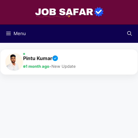
Skip
to
content
Menu
Pintu Kumar
✓
1 month ago
•
New Update