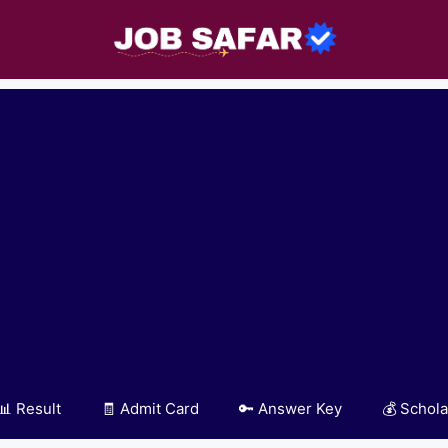
📊 Result
🧾 Admit Card
🔑 Answer Key
💰 Schola