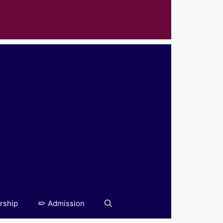
rship
✏️ Admission