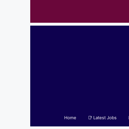
Skip
to
content
Home
📑 Latest Jobs