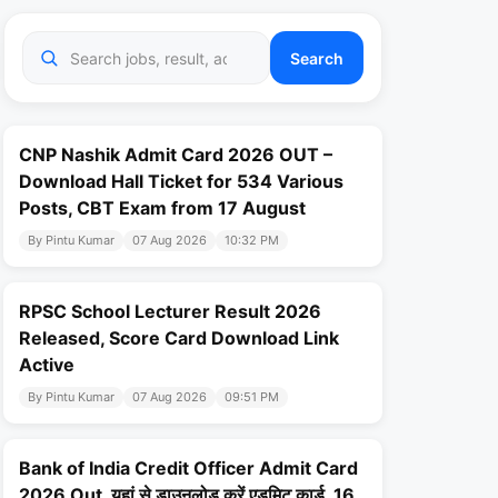
Search
CNP Nashik Admit Card 2026 OUT –
Download Hall Ticket for 534 Various
Posts, CBT Exam from 17 August
By Pintu Kumar
07 Aug 2026
10:32 PM
RPSC School Lecturer Result 2026
Released, Score Card Download Link
Active
By Pintu Kumar
07 Aug 2026
09:51 PM
Bank of India Credit Officer Admit Card
2026 Out, यहां से डाउनलोड करें एडमिट कार्ड, 16